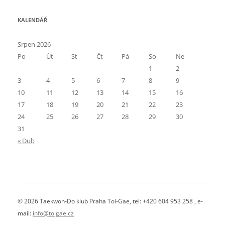
KALENDÁŘ
Srpen 2026
Po
Út
St
Čt
Pá
So
Ne
1
2
3
4
5
6
7
8
9
10
11
12
13
14
15
16
17
18
19
20
21
22
23
24
25
26
27
28
29
30
31
« Dub
© 2026 Taekwon-Do klub Praha Toi-Gae, tel: +420 604 953 258 , e-
mail:
info@toigae.cz