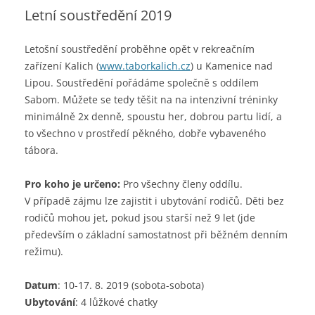
webu
Letní soustředění 2019
Letošní soustředění proběhne opět v rekreačním
zařízení Kalich (
www.taborkalich.cz
) u Kamenice nad
Lipou. Soustředění pořádáme společně s oddílem
Sabom. Můžete se tedy těšit na na intenzivní tréninky
minimálně 2x denně, spoustu her, dobrou partu lidí, a
to všechno v prostředí pěkného, dobře vybaveného
tábora.
Pro koho je určeno:
Pro všechny členy oddílu.
V případě zájmu lze zajistit i ubytování rodičů. Děti bez
rodičů mohou jet, pokud jsou starší než 9 let (jde
především o základní samostatnost při běžném denním
režimu).
Datum
: 10-17. 8. 2019 (sobota-sobota)
Ubytování
: 4 lůžkové chatky