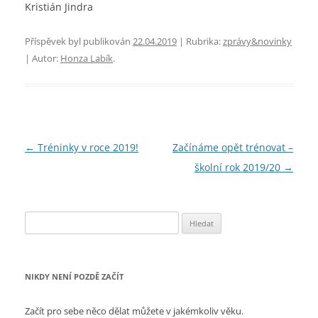
Kristián Jindra
Příspěvek byl publikován
22.04.2019
| Rubrika:
zprávy&novinky
| Autor:
Honza Labík
.
Navigace
←
Tréninky v roce 2019!
Začínáme opět trénovat –
pro
školní rok 2019/20
→
příspěvky
Vyhledávání
NIKDY NENÍ POZDĚ ZAČÍT
Začít pro sebe něco dělat můžete v jakémkoliv věku.