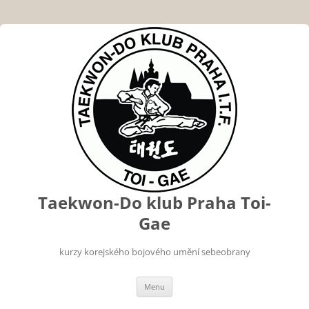
Taekwon-Do klub Praha Toi-
Gae
kurzy korejského bojového umění sebeobrany
Přejít
Menu
k
obsahu