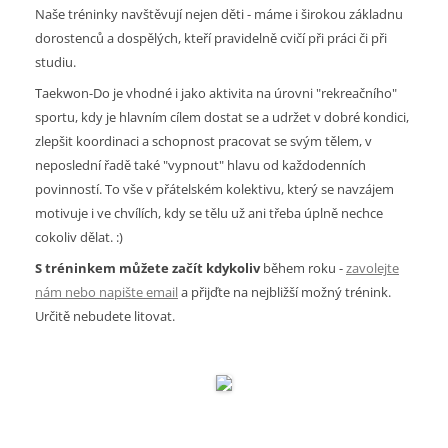
Naše tréninky navštěvují nejen děti - máme i širokou základnu
dorostenců a dospělých, kteří pravidelně cvičí při práci či při
studiu.
Taekwon-Do je vhodné i jako aktivita na úrovni "rekreačního"
sportu, kdy je hlavním cílem dostat se a udržet v dobré kondici,
zlepšit koordinaci a schopnost pracovat se svým tělem, v
neposlední řadě také "vypnout" hlavu od každodenních
povinností. To vše v přátelském kolektivu, který se navzájem
motivuje i ve chvílích, kdy se tělu už ani třeba úplně nechce
cokoliv dělat. :)
S tréninkem můžete začít kdykoliv
během roku -
zavolejte
nám nebo napište email
a přijďte na nejbližší možný trénink.
Určitě nebudete litovat.