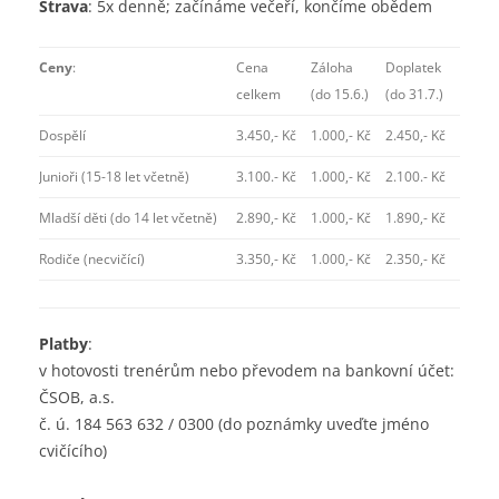
Strava
: 5x denně; začínáme večeří, končíme obědem
Ceny
:
Cena
Záloha
Doplatek
celkem
(do 15.6.)
(do 31.7.)
Dospělí
3.450,- Kč
1.000,- Kč
2.450,- Kč
Junioři (15-18 let včetně)
3.100.- Kč
1.000,- Kč
2.100.- Kč
Mladší děti (do 14 let včetně)
2.890,- Kč
1.000,- Kč
1.890,- Kč
Rodiče (necvičící)
3.350,- Kč
1.000,- Kč
2.350,- Kč
Platby
:
v hotovosti trenérům nebo převodem na bankovní účet:
ČSOB, a.s.
č. ú. 184 563 632 / 0300 (do poznámky uveďte jméno
cvičícího)