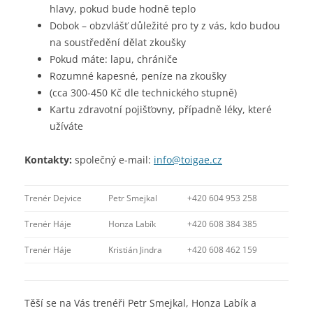
hlavy, pokud bude hodně teplo
Dobok – obzvlášť důležité pro ty z vás, kdo budou
na soustředění dělat zkoušky
Pokud máte: lapu, chrániče
Rozumné kapesné, peníze na zkoušky
(cca 300-450 Kč dle technického stupně)
Kartu zdravotní pojišťovny, případně léky, které
užíváte
Kontakty:
společný e-mail:
info@toigae.cz
Trenér Dejvice
Petr Smejkal
+420 604 953 258
Trenér Háje
Honza Labík
+420 608 384 385
Trenér Háje
Kristián Jindra
+420 608 462 159
Těší se na Vás trenéři Petr Smejkal, Honza Labík a