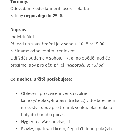
Termíny
:
Odevzdání / odeslání přihlášek + platba
zálohy
nejpozději do 25. 6.
Doprava
:
individuální
Příjezd na soustředění je v sobotu 10. 8. v 15:00 –
začínáme odpoledním tréninkem.
Odjíždět budeme v sobotu 17. 8. po obědě. Rodiče
prosíme, aby pro děti přijeli
nejpozději ve 13hod
.
Co s sebou určitě potřebujete:
Oblečení pro cvičení venku (volné
kalhoty/tepláky/kraťasy, trička,…) v dostatečném
množství, obuv pro trénink venku, pláštěnku a
boty do horšího počasí
Hygienu a vše související
Plavky, opalovací krém, čepici či jinou pokrývku