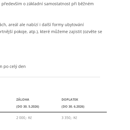
de především o základní samostatnost při běžném
h, areál ale nabízí i další formy ubytování
nější pokoje, atp.), které můžeme zajistit (ozvěte se
m po celý den
ZÁLOHA
DOPLATEK
(DO 30. 5.2026)
(DO 30. 6.2026)
2 000,- Kč
3 350,- Kč