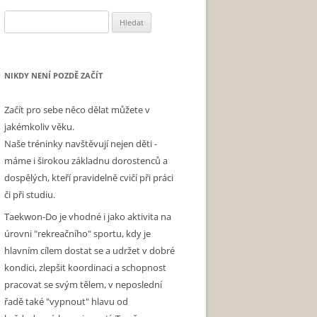
Vyhledávání
NIKDY NENÍ POZDĚ ZAČÍT
Začít pro sebe něco dělat můžete v
jakémkoliv věku.
Naše tréninky navštěvují nejen děti -
máme i širokou základnu dorostenců a
dospělých, kteří pravidelně cvičí při práci
či při studiu.
Taekwon-Do je vhodné i jako aktivita na
úrovni "rekreačního" sportu, kdy je
hlavním cílem dostat se a udržet v dobré
kondici, zlepšit koordinaci a schopnost
pracovat se svým tělem, v neposlední
řadě také "vypnout" hlavu od