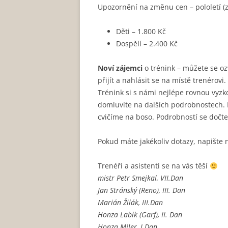
Upozornění na změnu cen – pololetí (zá
Děti – 1.800 Kč
Dospělí – 2.400 Kč
Noví zájemci
o trénink – můžete se oz
přijít a nahlásit se na místě trenérovi.
Trénink si s námi nejlépe rovnou vyzk
domluvíte na dalších podrobnostech. 
cvičíme na boso. Podrobností se dočt
Pokud máte jakékoliv dotazy, napište
Trenéři a asistenti se na vás těší
mistr Petr Smejkal, VII.Dan
Jan Stránský (Reno), III. Dan
Marián Žilák, III.Dan
Honza Labík (Garf), II. Dan
Honza Miler, I.Dan