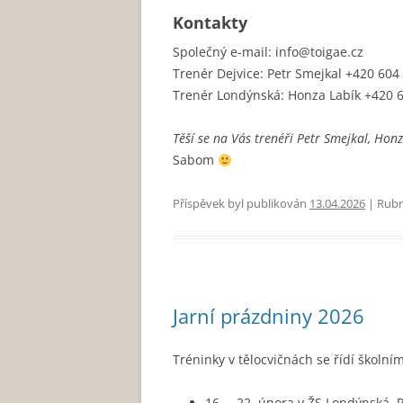
Kontakty
Společný e-mail: info@toigae.cz
Trenér Dejvice: Petr Smejkal +420 604
Trenér Londýnská: Honza Labík +420 
Těší se na Vás trenéři Petr Smejkal, Hon
Sabom
Příspěvek byl publikován
13.04.2026
| Rubr
Jarní prázdniny 2026
Tréninky v tělocvičnách se řídí školní
16. – 22. února v ŽS Londýnská, 