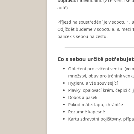
Doprava:
individuální. (v červenci se
autě)
Příjezd na soustředění je v sobotu 1.
Odjíždět budeme v sobotu 8. 8. mezi
balíček s sebou na cestu.
Co s sebou určitě potřebuje
Oblečení pro cvičení venku: (voln
množství, obuv pro trénink venku
Hygienu a vše související
Plavky, opalovací krém, čepici č
Dobok a pásek
Pokud máte: lapu, chrániče
Rozumné kapesné
Kartu zdravotní pojišťovny, přípa