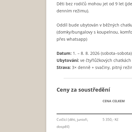
Děti bez rodičů mohou jet od 9 let (j
denním režimu).
Oddíl bude ubytován v běžných chatkác
(domky/bungalovy s koupelnou, komfort
přes whatsapp)
Datum:
1. – 8. 8. 2026 (sobota–sobota)
Ubytování:
ve čtyřlůžkových chatkách
Strava:
3× denně + svačiny, pitný reži
Ceny za soustředění
CENA CELKEM
Cvičící (děti, junioři,
5 350,- Kč
dospělí)