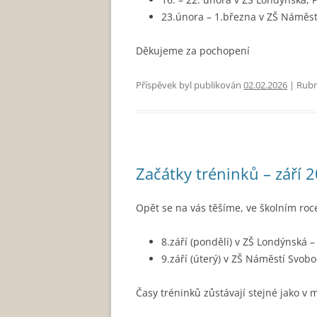
23.února – 1.března v ZŠ Náměst
Děkujeme za pochopení
Příspěvek byl publikován
02.02.2026
| Rubr
Začátky tréninků – září 
Opět se na vás těšíme, ve školním roc
8.září (pondělí) v ZŠ Londýnská –
9.září (úterý) v ZŠ Náměstí Svobo
Časy tréninků zůstávají stejné jako v