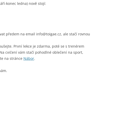
ří-konec ledna) nově stojí:
vat předem na email info@toigae.cz, ale stačí rovnou
oušejte. První lekce je zdarma, poté se s trenérem
Na cvičení vám stačí pohodlné oblečení na sport,
ete na stránce
Nábor
.
 nám.