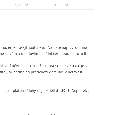
2 000,- Kč
3 130,- Kč
ám můžeme poskytnout slevu. Napište např. „rodinná
me se vám a domluvíme finální cenu podle počtu lidí.
ovní účet: ČSOB, a.s. č. ú. 184 563 632 / 0300 (do
íte), případně po předchozí domluvě v hotovosti
line) + platba zálohy nejpozději do
30. 5.
Doplatek za