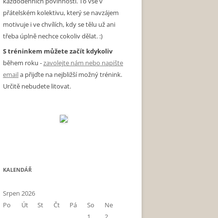
každodenních povinností. To vše v
přátelském kolektivu, který se navzájem
motivuje i ve chvílích, kdy se tělu už ani
třeba úplně nechce cokoliv dělat. :)
S tréninkem můžete začít kdykoliv
během roku -
zavolejte nám nebo napište
email
a přijďte na nejbližší možný trénink.
Určitě nebudete litovat.
KALENDÁŘ
Srpen 2026
Po
Út
St
Čt
Pá
So
Ne
1
2