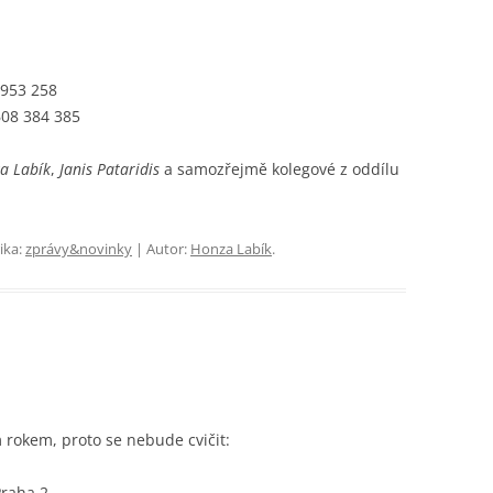
 953 258
608 384 385
za Labík
,
Janis Pataridis
a samozřejmě kolegové z oddílu
ika:
zprávy&novinky
| Autor:
Honza Labík
.
m rokem, proto se nebude cvičit:
Praha 2