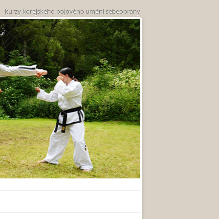
kurzy korejského bojového umění sebeobrany