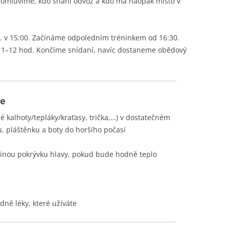
 domluvíme, kdo shání odvoz a kdo má naopak místo v
 8. v 15:00. Začínáme odpoledním tréninkem od 16:30.
 11–12 hod. Končíme snídaní, navíc dostaneme obědový
te
é kalhoty/tepláky/kraťasy, trička,…) v dostatečném
, pláštěnku a boty do horšího počasí
i jinou pokrývku hlavy, pokud bude hodně teplo
dně léky, které užíváte