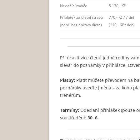
Necvičící rodiče
5 130,- Kč
Příplatek za dietní stravu
770,- Kč / 7 dní
(např. bezlepková dieta)
(110,- Kč / den)
Při účasti více členů jedné rodiny v
sleva“ do poznámky v přihlášce. Ozve
Platby:
Platit můžete převodem na bank
poznámky uveďte jména – za koho plat
trenérům.
Termíny:
Odeslání přihlášek (pouze on
soustředění:
30. 6.