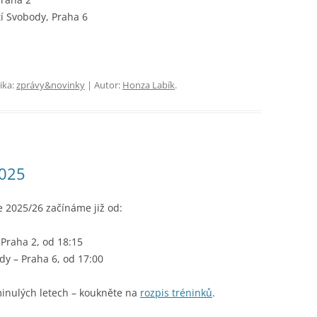
í Svobody, Praha 6
ika:
zprávy&novinky
| Autor:
Honza Labík
.
2025
e 2025/26 začínáme již od:
 Praha 2, od 18:15
dy – Praha 6, od 17:00
 minulých letech – koukněte na
rozpis tréninků
.