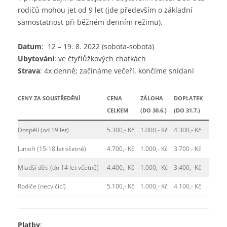
rodičů mohou jet od 9 let (jde především o základní
samostatnost při běžném denním režimu).
Datum
: 12 – 19. 8. 2022 (sobota-sobota)
Ubytování
: ve čtyřlůžkových chatkách
Strava
: 4x denně; začínáme večeří, končíme snídaní
CENY
ZA SOUSTŘEDĚNÍ
CENA
ZÁLOHA
DOPLATEK
CELKEM
(DO 30.6.)
(DO 31.7.)
Dospělí (od 19 let)
5.300,- Kč
1.000,- Kč
4.300,- Kč
Junioři (15-18 let včetně)
4.700,- Kč
1.000,- Kč
3.700.- Kč
Mladší děti (do 14 let včetně)
4.400,- Kč
1.000,- Kč
3.400,- Kč
Rodiče (necvičící)
5.100,- Kč
1.000,- Kč
4.100,- Kč
Platby
: