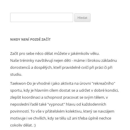
příspěvky
Vyhledávání
NIKDY NENÍ POZDĚ ZAČÍT
Začít pro sebe něco dělat můžete v jakémkoliv věku.
Naše tréninky navštěvují nejen děti - máme i širokou základnu
dorostenců a dospělých, kteří pravidelně cvičí při práci či při
studiu.
Taekwon-Do je vhodné i jako aktivita na úrovni "rekreačního"
sportu, kdy je hlavním cílem dostat se a udržet v dobré kondici,
zlepšit koordinaci a schopnost pracovat se svým tělem, v
neposlední řadě také "vypnout" hlavu od každodenních
povinností. To vše v přátelském kolektivu, který se navzájem
motivuje i ve chvílích, kdy se tělu už ani třeba úplně nechce
cokoliv dělat. :)