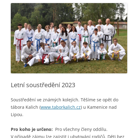
webu
Letní soustředění 2023
Soustředění ve známých kolejích. Těšíme se opět do
tábora Kalich (
www.taborkalich.cz
) u Kamenice nad
Lipou.
Pro koho je určeno:
Pro všechny členy oddílu.
V případě zájmu lze zajistit i ubytování rodičů. Děti bez