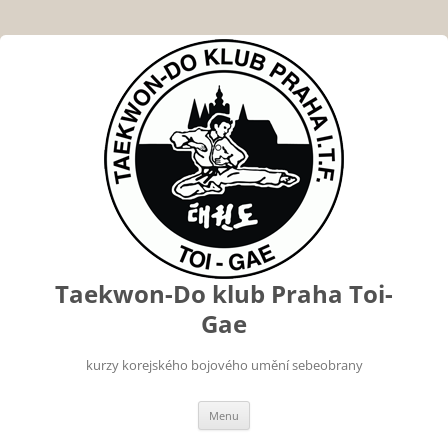
Taekwon-Do klub Praha Toi-
Gae
kurzy korejského bojového umění sebeobrany
Přejít
Menu
k
obsahu