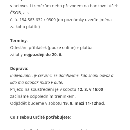
v hotovosti trenérům nebo převodem na bankovní účet:
ČSOB, a.s.
č. ú. 184 563 632 / 0300 (do poznámky uveďte jména –
za koho platíte)
Termíny
:
Odeslání přihlášek (pouze online) + platba
zálohy
nejpozději do 20. 6.
Doprava
:
individuální
.
(v červenci se domluvíme, kdo shání odvoz a
kdo má naopak místo v autě)
Příjezd na soustředění je v sobotu
12. 8. v 15:00
–
začínáme odpoledním tréninkem.
Odjíždět budeme v sobotu
19. 8. mezi 11-12hod
.
Co s sebou určitě potřebujete: