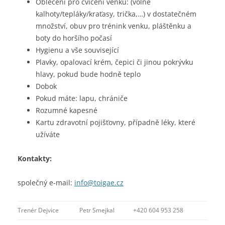
Oblečení pro cvičení venku: (volné
kalhoty/tepláky/kraťasy, trička,…) v dostatečném
množství, obuv pro trénink venku, pláštěnku a
boty do horšího počasí
Hygienu a vše související
Plavky, opalovací krém, čepici či jinou pokrývku
hlavy, pokud bude hodně teplo
Dobok
Pokud máte: lapu, chrániče
Rozumné kapesné
Kartu zdravotní pojišťovny, případně léky, které
užíváte
Kontakty:
společný e-mail:
info@toigae.cz
Trenér Dejvice
Petr Smejkal
+420 604 953 258