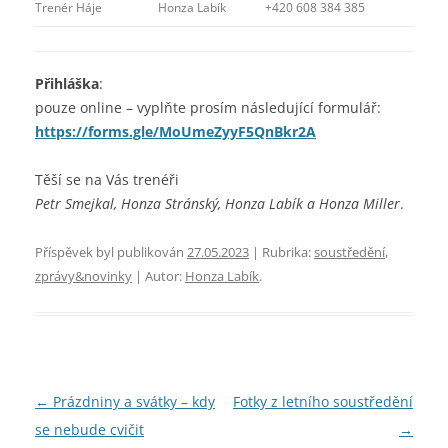
Trenér Háje
Honza Labík
+420 608 384 385
Přihláška
:
pouze online – vyplňte prosím následující formulář:
https://forms.gle/MoUmeZyyF5QnBkr2A
Těší se na Vás trenéři
Petr Smejkal, Honza Stránský, Honza Labík a Honza Miller
.
Příspěvek byl publikován
27.05.2023
| Rubrika:
soustředění
,
zprávy&novinky
| Autor:
Honza Labík
.
Navigace
←
Prázdniny a svátky – kdy
Fotky z letního soustředění
pro
se nebude cvičit
→