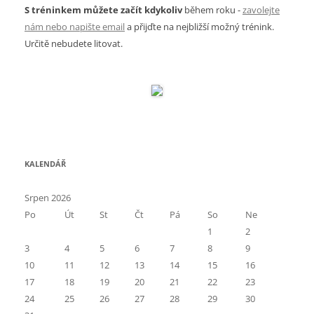
S tréninkem můžete začít kdykoliv
během roku -
zavolejte
nám nebo napište email
a přijďte na nejbližší možný trénink.
Určitě nebudete litovat.
KALENDÁŘ
Srpen 2026
Po
Út
St
Čt
Pá
So
Ne
1
2
3
4
5
6
7
8
9
10
11
12
13
14
15
16
17
18
19
20
21
22
23
24
25
26
27
28
29
30